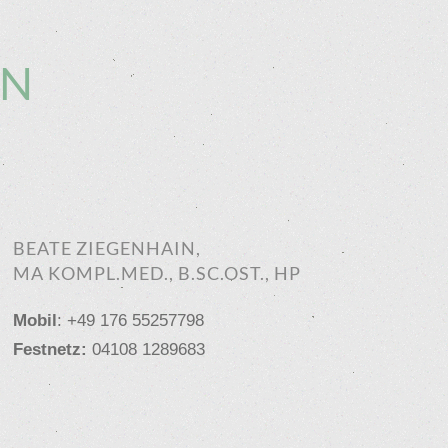
EN
BEATE ZIEGENHAIN,
MA KOMPL.MED., B.SC.OST., HP
Mobil
: +49 176 55257798
Festnetz:
04108 1289683