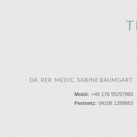
T
DR. RER. MEDIC. SABINE BAUMGART
Mobil:
+49 176 55257993
Festnetz:
04108 1289683