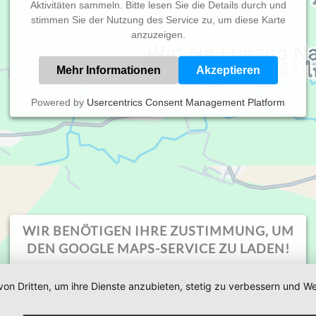
Aktivitäten sammeln. Bitte lesen Sie die Details durch und
stimmen Sie der Nutzung des Service zu, um diese Karte
anzuzeigen.
Mehr Informationen
Akzeptieren
Powered by
Usercentrics Consent Management Platform
WIR BENÖTIGEN IHRE ZUSTIMMUNG, UM
etzung & Hosting by
vendoweb
. Die Internet- & Webagentur
DEN GOOGLE MAPS-SERVICE ZU LADEN!
von Dritten, um ihre Dienste anzubieten, stetig zu verbessern und
Wir verwenden einen Service eines Drittanbieters, um
Karteninhalte einzubetten. Dieser Service kann Daten zu Ihren