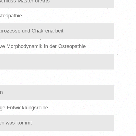
schluss Master of Arts
steopathie
tsprozesse und Chakrenarbeit
ative Morphodynamik in der Osteopathie
in
rige Entwicklungsreihe
uen was kommt